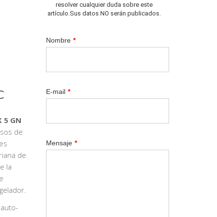
resolver cualquier duda sobre este
artículo.Sus datos NO serán publicados.
Nombre
*
C
E-mail
*
K 5 GN
esos de
es
Mensaje
*
riana de
e la
e
gelador.
 auto-