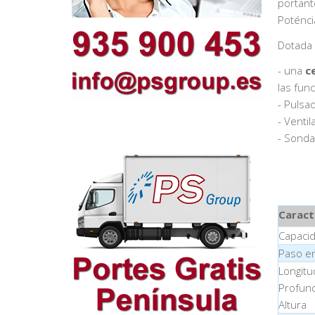
portant
Poténci
Dotada 
- una
c
las fun
- Pulsa
- Ventil
- Sonda
Caract
Capaci
Paso e
Longitu
Profun
Altura