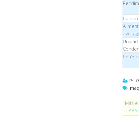
Rendim
Constru
Aliment
- voltag
Unidad
Conden
Poténci
Ps G
maqu
Más en
ABAT