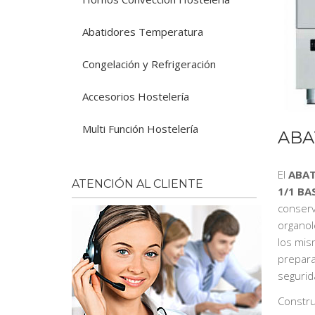
Abatidores Temperatura
Congelación y Refrigeración
Accesorios Hostelería
Multi Función Hostelería
ABA
El
ABAT
ATENCIÓN AL CLIENTE
1/1 BA
conserv
organol
los mis
prepara
segurid
Constru