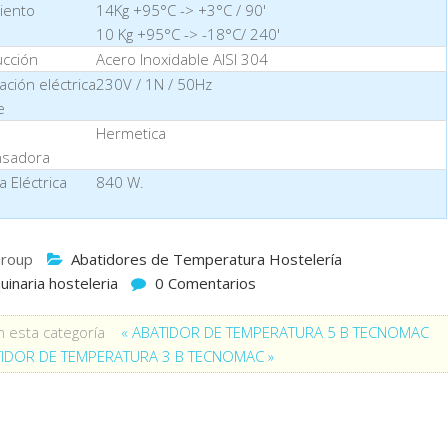
iento
14Kg +95°C -> +3°C / 90'
10 Kg +95°C -> -18°C/ 240'
cción
Acero Inoxidable AISI 304
ación eléctrica
230V / 1N / 50Hz
e
Hermetica
sadora
a Eléctrica
840 W.
roup
Abatidores de Temperatura Hostelería
inaria hosteleria
0 Comentarios
 esta categoría
« ABATIDOR DE TEMPERATURA 5 B TECNOMAC
IDOR DE TEMPERATURA 3 B TECNOMAC »