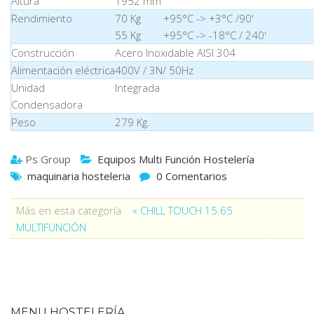
Altura
1952 mm
Rendimiento
70 Kg +95°C -> +3°C /90
55 Kg +95°C -> -18°C / 24
Construcción
Acero Inoxidable AISI 304
Alimentación eléctrica
400V / 3N/ 50Hz
Unidad
Integrada
Condensadora
Peso
279 Kg.
Ps Group
Equipos Multi Función Hostelería
maquinaria hosteleria
0 Comentarios
Más en esta categoría
« CHILL TOUCH 15.65
MULTIFUNCIÓN
MENU HOSTELERÍA