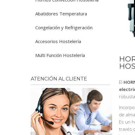
Abatidores Temperatura
Congelación y Refrigeración
Accesorios Hostelería
Multi Función Hostelería
HOR
HOS
ATENCIÓN AL CLIENTE
El
HORN
electri
robusta
Incorpo
de alma
Es un h
través 