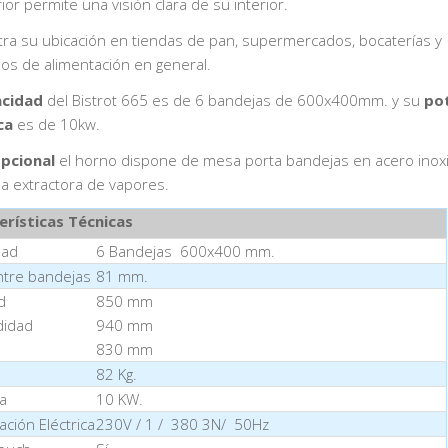
rior permite una visión clara de su interior.
ra su ubicación en tiendas de pan, supermercados, bocaterías y
os de alimentación en general.
cidad
del Bistrot 665 es de 6 bandejas de 600x400mm. y su
po
ca
es de 10kw.
pcional
el horno dispone de mesa porta bandejas en acero inoxi
 extractora de vapores.
erísticas Técnicas
dad
6 Bandejas 600x400 mm.
ntre bandejas
81 mm.
d
850 mm
didad
940 mm
830 mm
82 Kg.
a
10 KW.
ación Eléctrica
230V / 1 / 380 3N/ 50Hz