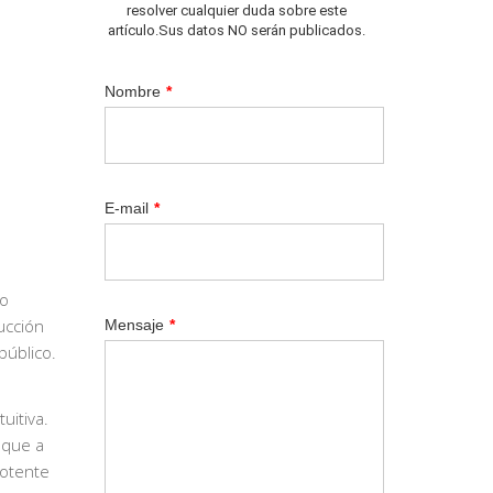
resolver cualquier duda sobre este
artículo.Sus datos NO serán publicados.
Nombre
*
E-mail
*
o
ucción
Mensaje
*
público.
uitiva.
 que a
potente