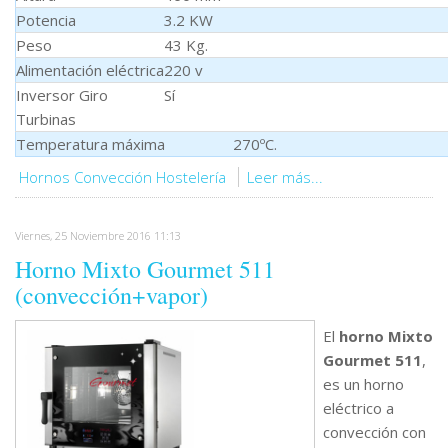
Potencia
3.2 KW
Peso
43 Kg.
Alimentación eléctrica
220 v
Inversor Giro
Sí
Turbinas
Temperatura máxima 270ºC.
Hornos Convección Hostelería
Leer más...
Viernes, 25 Noviembre 2016 11:13
Horno Mixto Gourmet 511
(convección+vapor)
El
horno Mixto
Gourmet 511
,
es un horno
eléctrico a
convección con