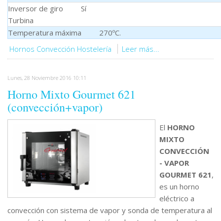
Inversor de giro
Sí
Turbina
Temperatura máxima 270ºC.
Hornos Convección Hostelería
Leer más...
Lunes, 28 Noviembre 2016 10:11
Horno Mixto Gourmet 621
(convección+vapor)
El
HORNO
MIXTO
CONVECCIÓN
- VAPOR
GOURMET 621
,
es un horno
eléctrico a
convección con sistema de vapor y sonda de temperatura al