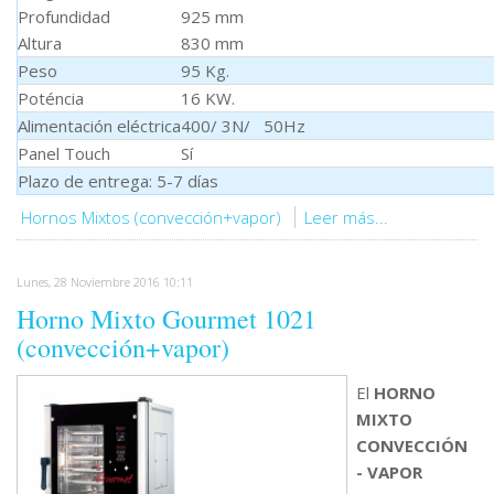
Profundidad
925 mm
Altura
830 mm
Peso
95 Kg.
Poténcia
16 KW.
Alimentación eléctrica
400/ 3N/ 50Hz
Panel Touch
Sí
Plazo de entrega: 5-7 días
Hornos Mixtos (convección+vapor)
Leer más...
Lunes, 28 Noviembre 2016 10:11
Horno Mixto Gourmet 1021
(convección+vapor)
El
HORNO
MIXTO
CONVECCIÓN
- VAPOR