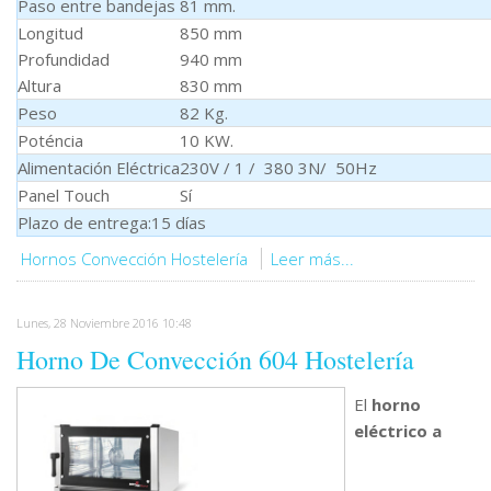
Paso entre bandejas
81 mm.
Longitud
850 mm
Profundidad
940 mm
Altura
830 mm
Peso
82 Kg.
Poténcia
10 KW.
Alimentación Eléctrica
230V / 1 / 380 3N/ 50Hz
Panel Touch
Sí
Plazo de entrega:15 días
Hornos Convección Hostelería
Leer más...
Lunes, 28 Noviembre 2016 10:48
Horno De Convección 604 Hostelería
El
horno
eléctrico a