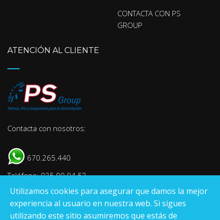
CONTACTA CON PS
GROUP
ATENCIÓN AL CLIENTE
Contacta con nosotros:
670.265.440
Teléfono: 935 90 04 53
Utilizamos cookies para asegurar que damos la mejor
E-mail:
info@psgroup.es
experiencia al usuario en nuestra web. Si sigues
utilizando este sitio asumiremos que estás de