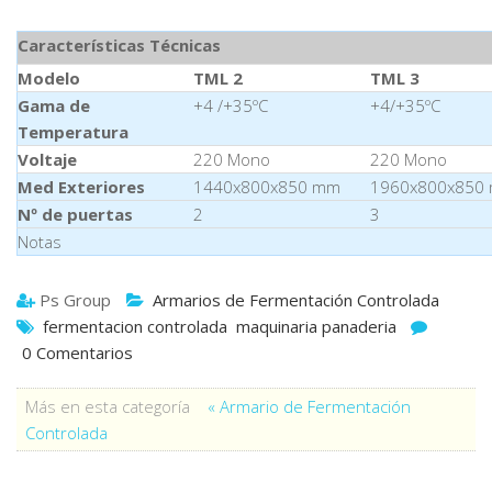
Características Técnicas
Modelo
TML 2
TML 3
Gama de
+4 /+35ºC
+4/+35ºC
Temperatura
Voltaje
220 Mono
220 Mono
Med Exteriores
1440x800x850 mm
1960x800x850
Nº de puertas
2
3
Notas
Ps Group
Armarios de Fermentación Controlada
fermentacion controlada
maquinaria panaderia
0 Comentarios
Más en esta categoría
« Armario de Fermentación
Controlada