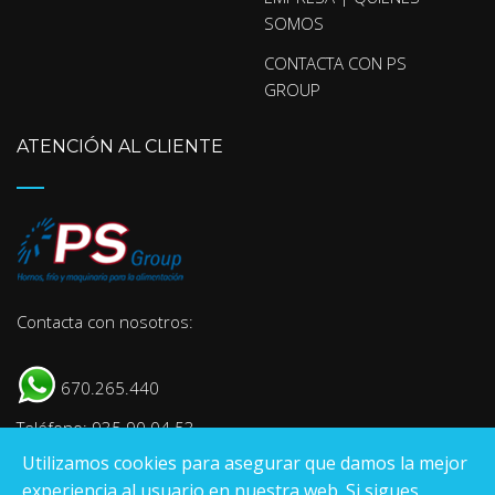
SOMOS
CONTACTA CON PS
GROUP
ATENCIÓN AL CLIENTE
Contacta con nosotros:
670.265.440
Teléfono: 935 90 04 53
Utilizamos cookies para asegurar que damos la mejor
E-mail:
info@psgroup.es
experiencia al usuario en nuestra web. Si sigues