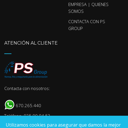
EMPRESA | QUIENES
SOMOS
CONTACTA CON PS
GROUP
ATENCIÓN AL CLIENTE
Contacta con nosotros:
670.265.440
Teléfono: 935 90 04 53
Utilizamos cookies para asegurar que damos la mejor
E-mail:
info@psgroup.es