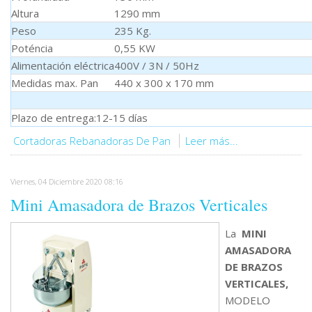
Altura
1290 mm
Peso
235 Kg.
Poténcia
0,55 KW
Alimentación eléctrica
400V / 3N / 50Hz
Medidas max. Pan
440 x 300 x 170 mm
Plazo de entrega:12-15 días
Cortadoras Rebanadoras De Pan
Leer más...
Viernes, 04 Diciembre 2020 08:16
Mini Amasadora de Brazos Verticales
La
MINI
AMASADORA
DE BRAZOS
VERTICALES,
MODELO