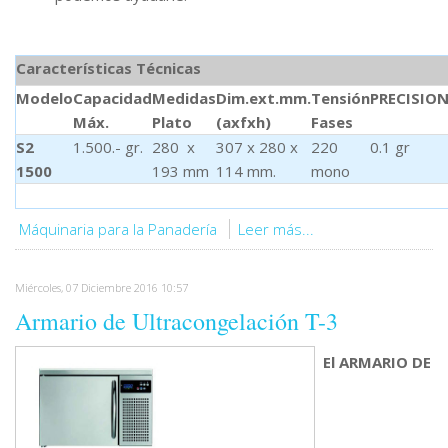
Características Técnicas
Modelo
Capacidad
Medidas
Dim.ext.mm.
Tensión
PRECISIO
Máx.
Plato
(axfxh)
Fases
S2
1.500.- gr.
280 x
307 x 280 x
220
0.1 gr
1500
193 mm
114 mm.
mono
Máquinaria para la Panadería
Leer más...
Miércoles, 07 Diciembre 2016 10:57
Armario de Ultracongelación T-3
El ARMARIO DE