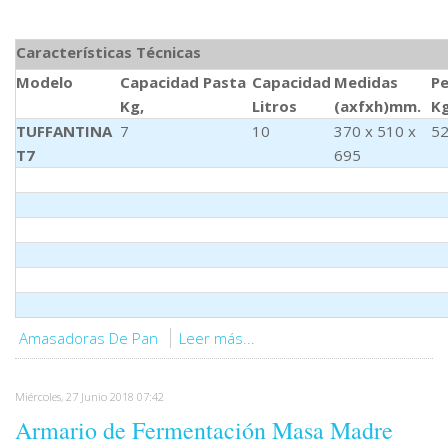
Características Técnicas
Modelo
Capacidad Pasta
Capacidad
Medidas
P
Kg,
Litros
(axfxh)mm.
Kg
TUFFANTINA
7
10
370 x 510 x
5
T7
695
Amasadoras De Pan
Leer más...
Miércoles, 27 Junio 2018 07:42
Armario de Fermentación Masa Madre