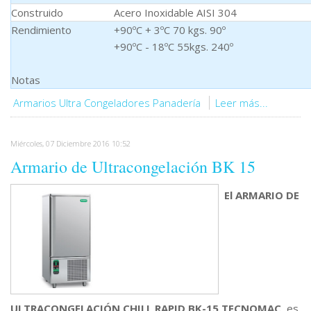
Construido
Acero Inoxidable AISI 304
Rendimiento
+90ºC + 3ºC 70 kgs. 90º
+90ºC - 18ºC 55kgs. 240º
Notas
Armarios Ultra Congeladores Panadería
Leer más...
Miércoles, 07 Diciembre 2016 10:52
Armario de Ultracongelación BK 15
El ARMARIO DE
ULTRACONGELACIÓN CHILL RAPID BK-15 TECNOMAC
, es