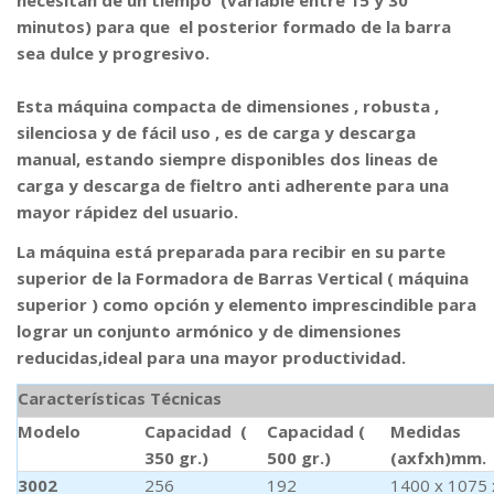
necesitan de un tiempo (variable entre 15 y 30
minutos) para que el posterior formado de la barr
a
sea dulce y progresivo.
Esta máquina compacta de dimensiones , robusta ,
silenciosa y de fácil uso , es de carga y descarga
manual, estando siempre disponibles dos lineas de
carga y descarga de fieltro anti adherente para una
mayor rápidez del usuario.
La máquina está preparada para recibir en su parte
superior de la Formadora de Barras Vertical ( máquina
superior ) como opción y elemento imprescindible para
lograr un conjunto armónico y de dimensiones
reducidas,ideal para una mayor productividad.
Características Técnicas
Modelo
Capacidad (
Capacidad (
Medidas
350 gr.)
500 gr.)
(axfxh)mm.
3002
256
192
1400 x 1075 