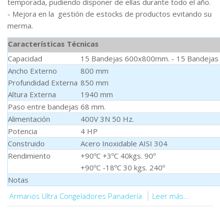
temporada, pudiendo disponer de ellas durante todo el año.
- Mejora en la gestión de estocks de productos evitando su
merma.
Características Técnicas
Capacidad
15 Bandejas 600x800mm. - 15 Bandejas
Ancho Externo
800 mm
Profundidad Externa
850 mm
Altura Externa
1940 mm
Paso entre bandejas
68 mm.
Alimentación
400V 3N 50 Hz.
Potencia
4 HP
Construido
Acero Inoxidable AISI 304
Rendimiento
+90ºC +3ºC 40kgs. 90º
+90ºC -18ºC 30 kgs. 240º
Notas
Armarios Ultra Congeladores Panadería
Leer más...