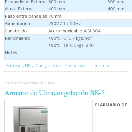
Profundidad Externa
600 mm 800 mm
Altura Externa
400 mm 400 mm
Paso entre bandejas
70mm.
Alimentación
230V / 1 / 50Hz
Construido
Acero Inoxidable AISI 304
Rendimiento
+90ºC +3ºC 7 kgs. 90º
+90ºC -18ºC 5kgs. 240º
Notas
Armarios Ultra Congeladores Panadería
Leer más...
Miércoles, 07 Diciembre 2016 10:56
Armario de Ultracongelación BK-5
El ARMARIO DE