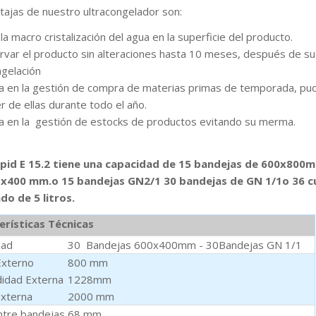
tajas de nuestro ultracongelador son:
 la macro cristalización del agua en la superficie del producto.
rvar el producto sin alteraciones hasta 10 meses, después de su
ngelación
a en la gestión de compra de materias primas de temporada, pu
r de ellas durante todo el año.
a en la gestión de estocks de productos evitando su merma.
Rapid E 15.2 tiene una capacidad de 15 bandejas de 600x800
 x400 mm.o 15 bandejas GN2/1 30 bandejas de GN 1/1o 36 c
do de 5 litros.
erísticas Técnicas
dad
30 Bandejas 600x400mm - 30Bandejas GN 1/1
Externo
800 mm
idad Externa
1228mm
Externa
2000 mm
ntre bandejas
68 mm.