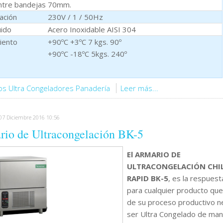
ntre bandejas
70mm.
ación
230V / 1 / 50Hz
ido
Acero Inoxidable AISI 304
iento
+90ºC +3ºC 7 kgs. 90º
+90ºC -18ºC 5kgs. 240º
os Ultra Congeladores Panadería
Leer más...
 07 Diciembre 2016 10:56
io de Ultracongelación BK-5
El ARMARIO DE
ULTRACONGELACIÓN CHI
RAPID BK-5
, es la respuest
para cualquier producto qu
de su proceso productivo n
ser Ultra Congelado de ma