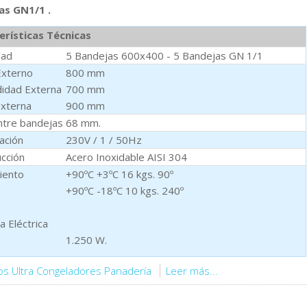
as GN1/1 .
erísticas Técnicas
dad
5 Bandejas 600x400 - 5 Bandejas GN 1/1
Externo
800 mm
idad Externa
700 mm
Externa
900 mm
ntre bandejas
68 mm.
ación
230V / 1 / 50Hz
cción
Acero Inoxidable AISI 304
iento
+90ºC +3ºC 16 kgs. 90º
+90ºC -18ºC 10 kgs. 240º
a Eléctrica
1.250 W.
os Ultra Congeladores Panadería
Leer más...