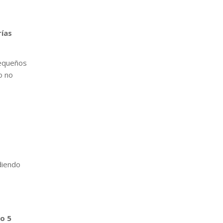
rías
pequeños
o no
diendo
o 5