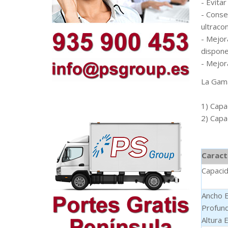
- Evitar
- Conse
ultraco
- Mejor
dispone
- Mejor
La Gam
1) Capa
2) Capa
Caract
Capaci
Ancho 
Profund
Altura 