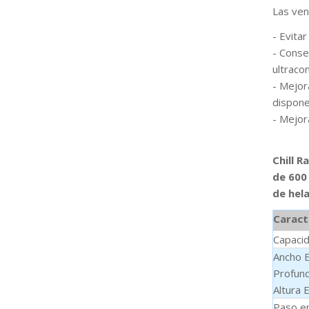
Las ven
- Evitar
- Conse
ultraco
- Mejor
dispone
- Mejor
Chill 
de 600
de hela
Caract
Capaci
Ancho 
Profund
Altura 
Paso e