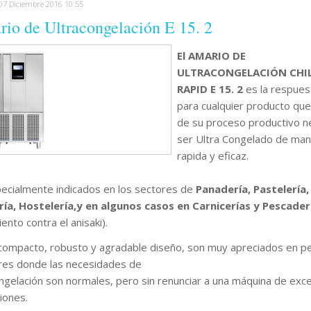
 07 Diciembre 2016 10:55
io de Ultracongelación E 15. 2
El AMARIO DE
ULTRACONGELACIÓN CHI
RAPID E 15. 2
es la respuest
para cualquier producto qu
de su proceso productivo n
ser Ultra Congelado de ma
rapida y eficaz.
ecialmente indicados en los sectores de
Panadería, Pastelería,
ía, Hostelería,y en algunos casos en Carnicerías y Pescader
ento contra el anisaki).
compacto, robusto y agradable diseño, son muy apreciados en 
es donde las necesidades de
ongelación son normales, pero sin renunciar a una máquina de exc
iones.