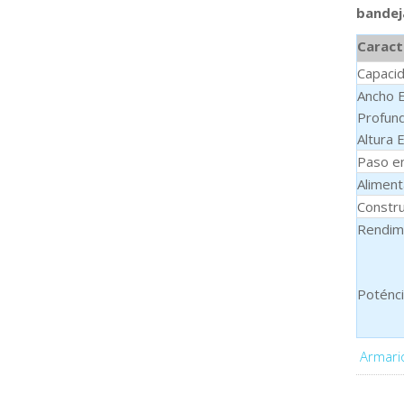
bandej
Caract
Capaci
Ancho 
Profund
Altura 
Paso e
Aliment
Constru
Rendim
Poténci
Armari