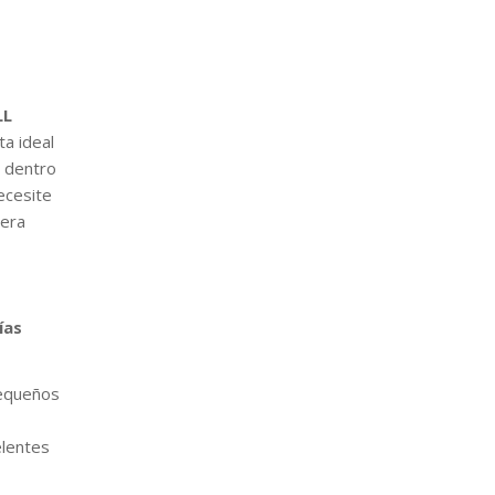
LL
a ideal
e dentro
ecesite
nera
ías
pequeños
elentes