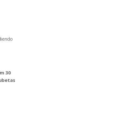
diendo
mm 30
ubetas