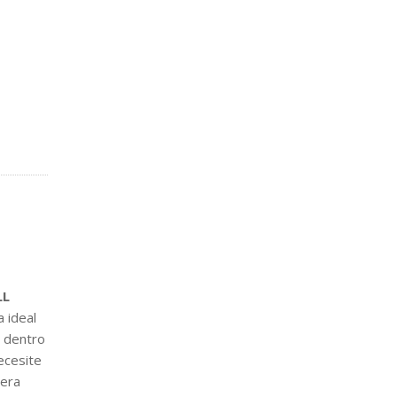
LL
a ideal
e dentro
ecesite
nera