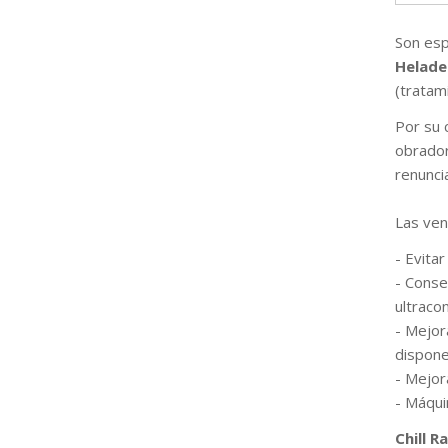
Son esp
Helader
(tratami
Por su 
obrador
renunci
Las ven
- Evitar
- Conse
ultraco
- Mejor
dispone
- Mejor
- Máqui
Chill 