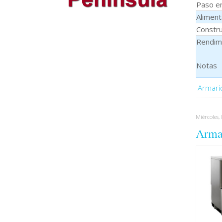
Paso e
Aliment
Constru
Rendim
Notas
Armari
Miércoles,
Armar