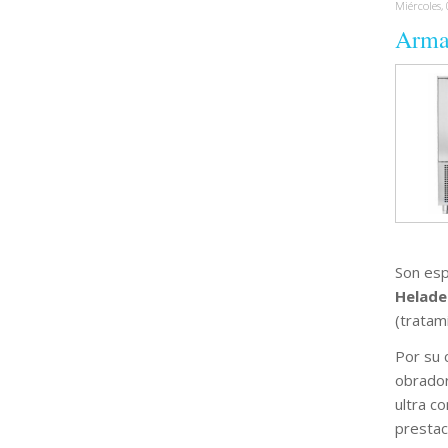
Miércoles,
Armar
Son esp
Helader
(tratami
Por su 
obrador
ultra c
prestac