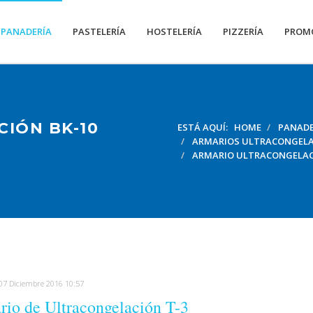
PANADERÍA
PASTELERÍA
HOSTELERÍA
PIZZERÍA
PROM
IÓN BK-10
ESTÁ AQUÍ:
HOME
PANADE
ARMARIOS ULTRACONGELAC
ARMARIO ULTRACONGELACI
 07 Diciembre 2016 10:57
io de Ultracongelación T-3