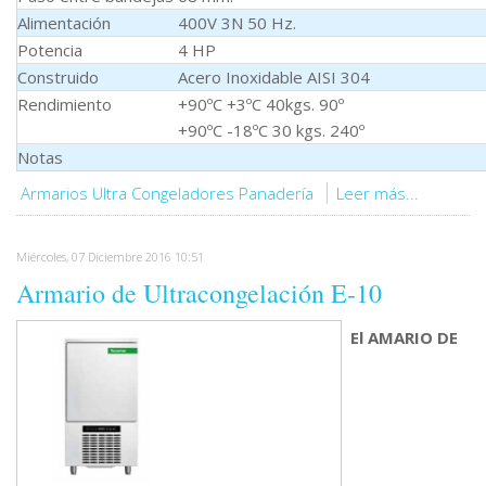
Alimentación
400V 3N 50 Hz.
Potencia
4 HP
Construido
Acero Inoxidable AISI 304
Rendimiento
+90ºC +3ºC 40kgs. 90º
+90ºC -18ºC 30 kgs. 240º
Notas
Armarios Ultra Congeladores Panadería
Leer más...
Miércoles, 07 Diciembre 2016 10:51
Armario de Ultracongelación E-10
El AMARIO DE