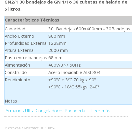
GN2/1 30 bandejas de GN 1/1o 36 cubetas de helado de
5 litros.
Características Técnicas
Capacidad
30 Bandejas 600x400mm - 30Bandejas 
Ancho Externo
800 mm
Profundidad Externa
1228mm
Altura Externa
2000 mm
Paso entre bandejas
68 mm.
Alimentación
400V/3N/ 50Hz
Construido
Acero Inoxidable AISI 304
Rendimiento
+90ºC + 3ºC 70 kgs. 90º
+90ºC - 18ºC 55kgs. 240º
Notas
Armarios Ultra Congeladores Panadería
Leer más...
Miércoles, 07 Diciembre 2016 10:52