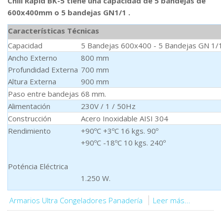
Chill Rapid BK-5 tiene una capacidad de 5 bandejas de
600x400mm o 5 bandejas GN1/1 .
Características Técnicas
Capacidad
5 Bandejas 600x400 - 5 Bandejas GN 1/
Ancho Externo
800 mm
Profundidad Externa
700 mm
Altura Externa
900 mm
Paso entre bandejas
68 mm.
Alimentación
230V / 1 / 50Hz
Construcción
Acero Inoxidable AISI 304
Rendimiento
+90ºC +3ºC 16 kgs. 90º
+90ºC -18ºC 10 kgs. 240º
Poténcia Eléctrica
1.250 W.
Armarios Ultra Congeladores Panadería
Leer más...