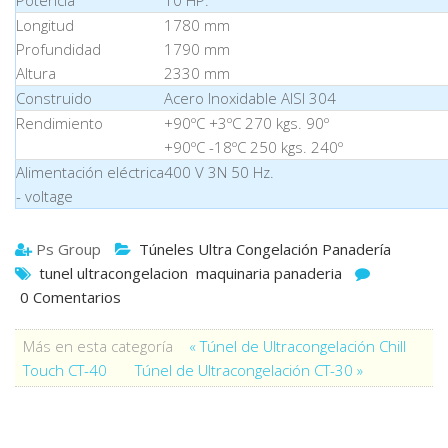
Potencia
10 HP.
Longitud
1780 mm
Profundidad
1790 mm
Altura
2330 mm
Construido
Acero Inoxidable AISI 304
Rendimiento
+90ºC +3ºC 270 kgs. 90º
+90ºC -18ºC 250 kgs. 240º
Alimentación eléctrica
400 V 3N 50 Hz.
- voltage
Ps Group
Túneles Ultra Congelación Panadería
tunel ultracongelacion
maquinaria panaderia
0 Comentarios
Más en esta categoría
« Túnel de Ultracongelación Chill
Touch CT-40
Túnel de Ultracongelación CT-30 »