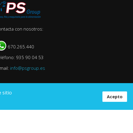
ontacta con nosotros:
670.265.440
eléfono: 935 90 04 53
mail:
info@psgroup.es
 sitio
Acepto