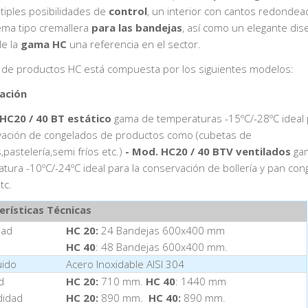
tiples posibilidades de
control
, un interior con cantos redondea
ema tipo cremallera
para las bandejas
, así como un elegante dis
e la
gama HC
una referencia en el sector.
a de productos HC está compuesta por los siguientes modelos:
ación
 HC20
/ 40
BT estático
gama de temperaturas -15ºC/-28ºC ideal 
ación de congelados de productos como (cubetas de
,pastelería,semi fríos etc.)
- Mod. HC20
/ 40
BTV ventilados
ga
tura -10ºC/-24ºC ideal para la conservación de bollería y pan con
tc.
erísticas Técnicas
dad
HC 20:
24 Bandejas 600x400 mm
HC 40
: 48 Bandejas 600x400 mm.
uido
Acero Inoxidable AISI 304
d
HC 20:
710 mm.
HC 40
: 1440 mm
didad
HC 20:
890 mm.
HC 40:
890 mm.