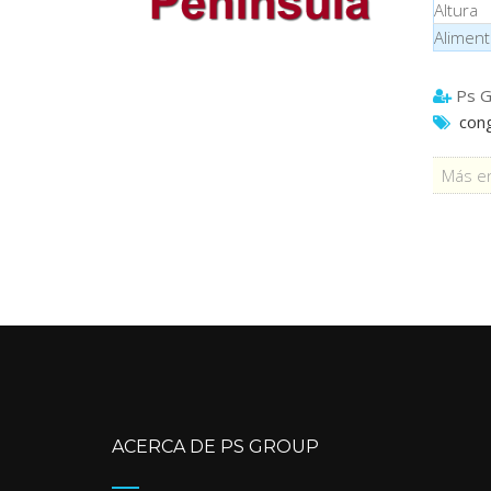
Altura
Aliment
Ps G
cong
Más en
ACERCA DE PS GROUP