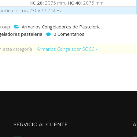
HC 20:
2075 mm.
HC 40
: 2075 mm.
ación eléctrica
230V / 1 / 50Hz
roup
Armarios Congeladores de Pastelería
eladores pasteleria
0 Comentarios
 esta categoría
Armarios Congelador SC 50 »
SERVICIO AL CLIENTE
A