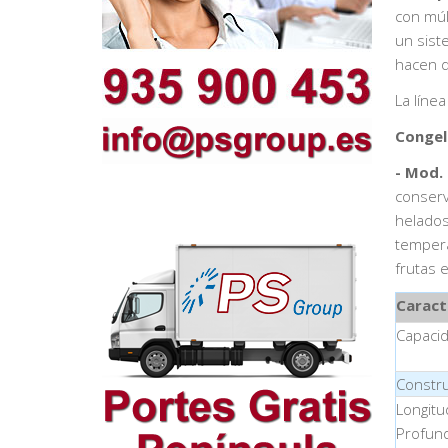
con múl
un sist
hacen d
La líne
Congel
- Mod.
conserv
helados
tempera
frutas e
Caract
Capaci
Constr
Longitu
Profun