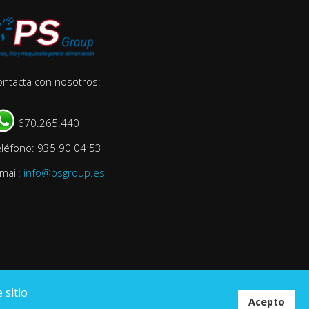
ontacta con nosotros:
670.265.440
eléfono: 935 90 04 53
mail:
info@psgroup.es
 sitio
Acepto