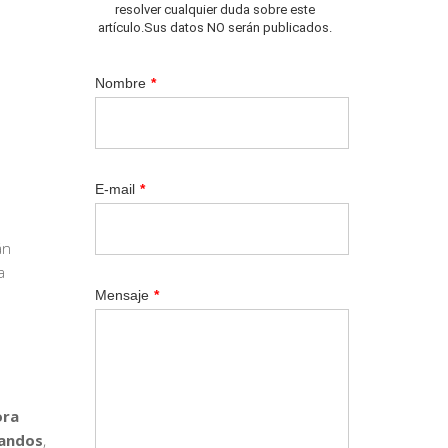
resolver cualquier duda sobre este
artículo.Sus datos NO serán publicados.
Nombre
*
E-mail
*
án
a
Mensaje
*
ora
mandos
,