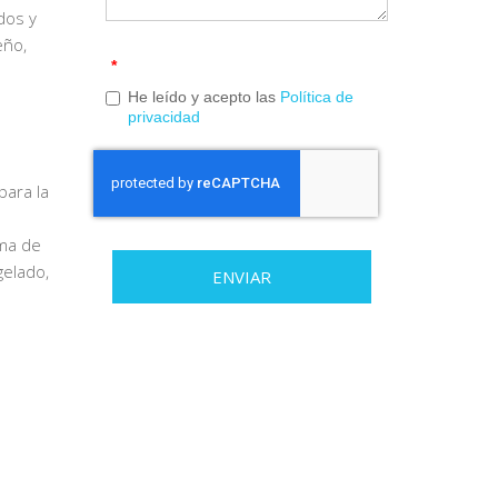
dos y
eño,
*
He leído y acepto las
Política de
privacidad
para la
ma de
gelado,
ENVIAR