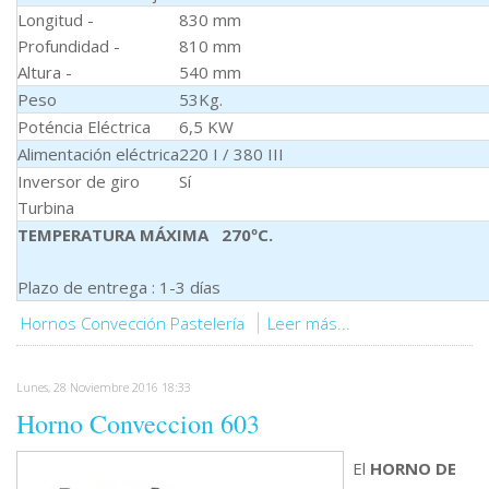
Longitud -
830 mm
Profundidad -
810 mm
Altura -
540 mm
Peso
53Kg.
Poténcia Eléctrica
6,5 KW
Alimentación eléctrica
220 I / 380 III
Inversor de giro
Sí
Turbina
TEMPERATURA MÁXIMA 270ºC.
Plazo de entrega : 1-3 días
Hornos Convección Pastelería
Leer más...
Lunes, 28 Noviembre 2016 18:33
Horno Conveccion 603
El
HORNO DE