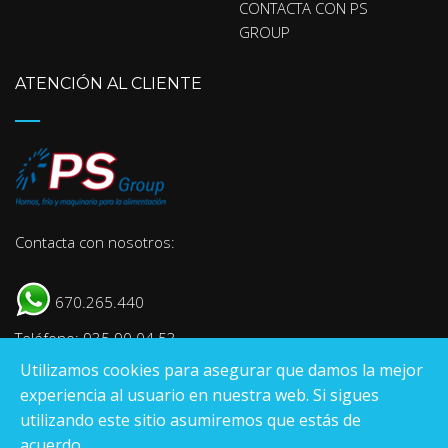
CONTACTA CON PS
GROUP
ATENCIÓN AL CLIENTE
Contacta con nosotros:
670.265.440
Teléfono: 935 90 04 53
Utilizamos cookies para asegurar que damos la mejor
E-mail:
info@psgroup.es
experiencia al usuario en nuestra web. Si sigues
utilizando este sitio asumiremos que estás de
acuerdo.