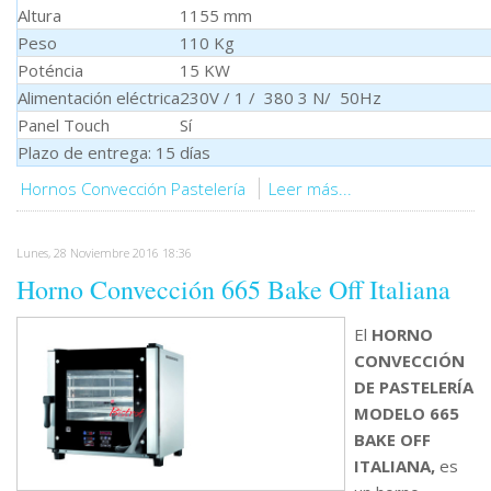
Altura
1155 mm
Peso
110 Kg
Poténcia
15 KW
Alimentación eléctrica
230V / 1 / 380 3 N/ 50Hz
Panel Touch
Sí
Plazo de entrega: 15 días
Hornos Convección Pastelería
Leer más...
Lunes, 28 Noviembre 2016 18:36
Horno Convección 665 Bake Off Italiana
El
HORNO
CONVECCIÓN
DE PASTELERÍA
MODELO 665
BAKE OFF
ITALIANA,
es