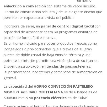
un horno
eñléctrico a convección
con sistema de vapor incluido.
Horno de construcción robusta y de un elegante diseño que
permite ser expuesto a la vista del público.
Incorpora de serie, un
panel de control digital táctil
con
capacidad de almacenar hasta 80 programas distintos de
cocción de forma fácil e intuitiva.
Es un horno indicado para cocer productos frescos como
congelados o pre-cocinados; que a través de su gran
puerta de doble cristal de baja emisión térmica y una
potente luz interior permite una visión clara de su interior.
Encuentra su ubicación en tiendas de pan,pastelerías,
supermercados, bocaterías y comercios de alimentación en
general.
La
capacidad
del
HORNO CONVECCIÓN PASTELERO
MODELO 665 BAKE OFF ITALIANA
es de 6 bandejas de
600x400mm. y su
potencia eléctrica
es de 10kw.
Como
opcional
el horno dispone de mesa porta bandejas