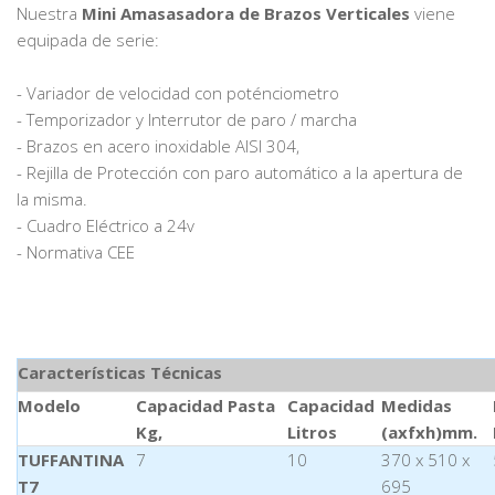
Nuestra
Mini Amasasadora de Brazos Verticales
viene
equipada de serie:
- Variador de velocidad con poténciometro
- Temporizador y Interrutor de paro / marcha
- Brazos en acero inoxidable AISI 304,
- Rejilla de Protección con paro automático a la apertura de
la misma.
- Cuadro Eléctrico a 24v
- Normativa CEE
Características Técnicas
Modelo
Capacidad Pasta
Capacidad
Medidas
Kg,
Litros
(axfxh)mm.
TUFFANTINA
7
10
370 x 510 x
T7
695