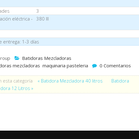
dades
3
ción eléctrica -
380 III
e entrega: 1-3 días
roup
Batidoras Mezcladoras
idoras mezcladoras
maquinaria pasteleria
0 Comentarios
 esta categoría
« Batidora Mezcladora 40 litros
Batidora
dora 12 Litros »