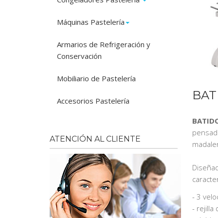
Máquinas Pastelería
Armarios de Refrigeración y
Conservación
Mobiliario de Pastelería
BAT
Accesorios Pastelería
BATIDO
pensada
ATENCIÓN AL CLIENTE
madalen
Diseñad
caracter
- 3 vel
- rejill