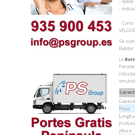
- doble
- indic
- Como 
VELOCI
Se sumi
Batidor 
La
Bati
Panader
robusta
emulsio
Caract
Capaci
Peso
Longitu
Profun
Altura