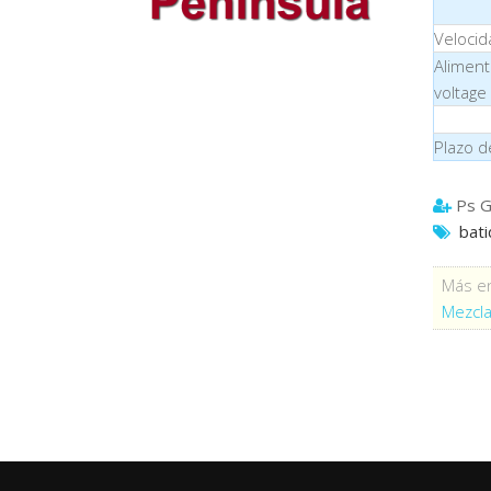
Veloci
Alimenta
voltage
Plazo d
Ps G
bat
Más en
Mezcla