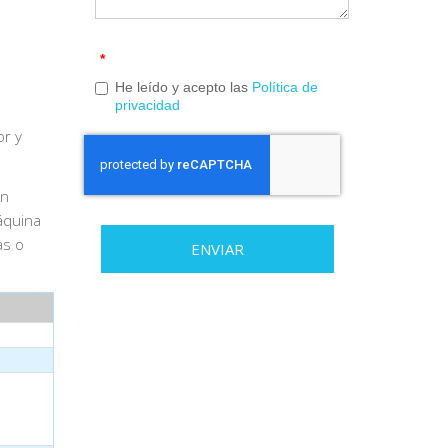
*
He leído y acepto las
Política de
privacidad
or y
en
áquina
as o
ENVIAR