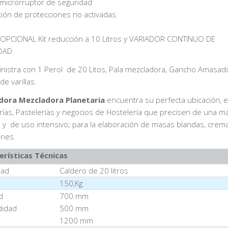
 microrruptor de seguridad
ación de protecciones no activadas
OPCIONAL Kit reducción a 10 Litros y VARIADOR CONTINUO DE
DAD
nistra con 1 Perol de 20 Litos, Pala mezcladora, Gancho Amasad
de varillas.
dora Mezcladora Planetaria
encuentra su perfecta ubicación, 
ías, Pastelerías y negocios de Hostelería que precisen de una m
 y de uso intensivo; para la elaboración de masas blandas, crem
nes.
erísticas Técnicas
dad
Caldero de 20 litros
150,Kg.
d
700 mm
didad
500 mm
1200 mm