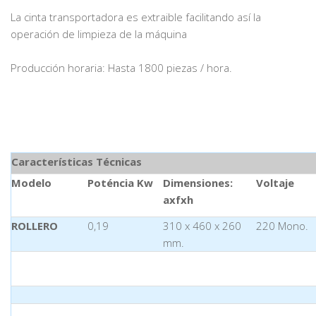
La cinta transportadora es extraible facilitando así la
operación de limpieza de la máquina
Producción horaria: Hasta 1800 piezas / hora.
Características Técnicas
Modelo
Poténcia Kw
Dimensiones:
Voltaje
axfxh
ROLLERO
0,19
310 x 460 x 260
220 Mono.
mm.