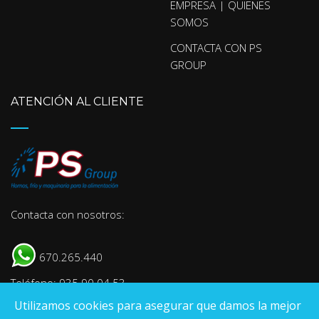
EMPRESA | QUIENES
SOMOS
CONTACTA CON PS
GROUP
ATENCIÓN AL CLIENTE
Contacta con nosotros:
670.265.440
Teléfono: 935 90 04 53
Utilizamos cookies para asegurar que damos la mejor
E-mail:
info@psgroup.es