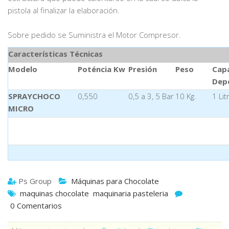
pistola al finalizar la elaboración.
Sobre pedido se Suministra el Motor Compresor.
Características Técnicas
Modelo
Poténcia Kw
Presión
Peso
Cap
Dep
SPRAYCHOCO
0,550
0,5 a 3, 5 Bar
10 Kg.
1 Lit
MICRO
Ps Group
Máquinas para Chocolate
maquinas chocolate
maquinaria pasteleria
0 Comentarios