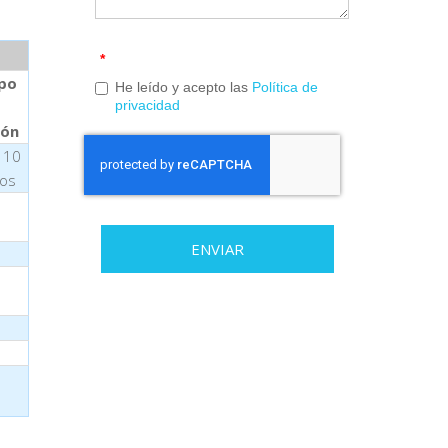
*
po
He leído y acepto las
Política de
privacidad
ión
 10
os
ENVIAR