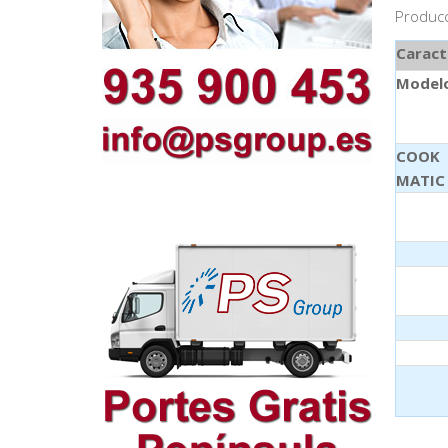
Producc
Caract
Model
COOK
MATIC