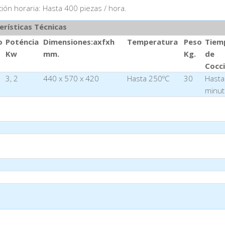
ión horaria: Hasta 400 piezas / hora.
erísticas Técnicas
o
Poténcia
Dimensiones:axfxh
Temperatura
Peso
Tiem
Kw
mm.
Kg.
de
Cocc
3, 2
440 x 570 x 420
Hasta 250ºC
30
Hasta
minut