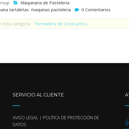
roup
Máquinaria de Pastelería
ina tartaletas
maquinas pasteleria
0 Comentarios
 esta categoría
Formadora de Croissants »
SERVICIO AL CLIENTE
A
AVISO LEGAL | POLÍTICA DE PROTECCIÓN DE
DATOS