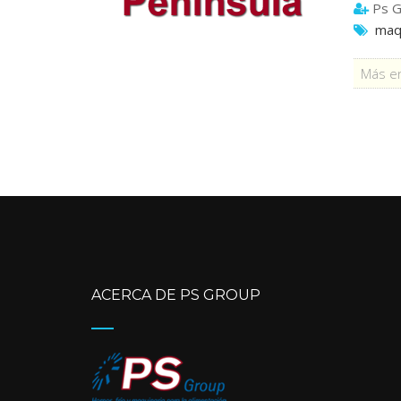
Ps G
maqu
Más en
ACERCA DE PS GROUP