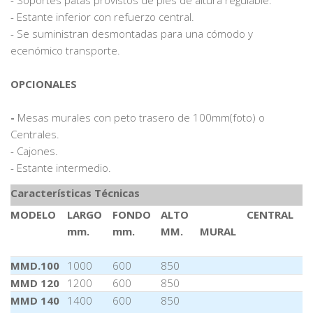
- Soportes patas provistos de pies de altura regulable.
- Estante inferior con refuerzo central.
- Se suministran desmontadas para una cómodo y
ecenómico transporte.
OPCIONALES
-
Mesas murales con peto trasero de 100mm(foto) o
Centrales.
- Cajones.
- Estante intermedio.
Características Técnicas
MODELO
LARGO
FONDO
ALTO
CENTRAL
mm.
mm.
MM.
MURAL
MMD.100
1000
600
850
MMD 120
1200
600
850
MMD 140
1400
600
850