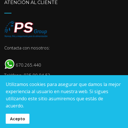
ATENCIÓN AL CLIENTE
Contacta con nosotros:
670.265.440
Teléfono: 935 90 04 53
Utilizamos cookies para asegurar que damos la mejor
E-mail:
info@psgroup.es
experiencia al usuario en nuestra web. Si sigues
utilizando este sitio asumiremos que estás de
acuerdo.
Pantrade Servinpa Group
S.L
.
Acepto
© Registro Mercantil de Tarragona Hoja T-26.000, tomo 1843, Folio 135