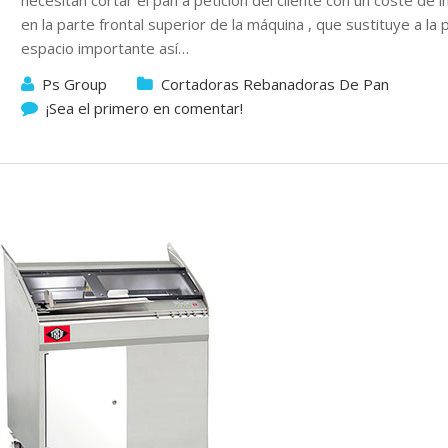
necesitan cortar el pan a petición del cliente con un coste de
en la parte frontal superior de la máquina , que sustituye a la
espacio importante así…
Ps Group
Cortadoras Rebanadoras De Pan
¡Sea el primero en comentar!