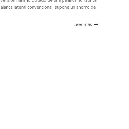
 inversión mínimo.Dotado de una palanca horizontal
 palanca lateral convencional, supone un ahorro de
Leer más