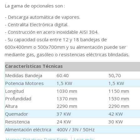
La gama de opcionales son :
- Descarga automática de vapores.
- Centralita Electrónica digital.
- Construcción en acero inoxidable AISI 304.
- Su capacidad oscila entre 12 y 18 bandejas de
600x400mm o 500x700mm y su alimentación puede ser
mediante gas, gasóleo o resistencias eléctricas blindadas.
Características Técnicas
Medidas Bandeja
60.40
50,70
Potencia Motores
1,5 KW
1,5 KW
Longitud
1030 mm
1150 mm
Profundidad
1370 mm
1530 mm
Altura
2290 mm
2290 mm
Quemador
37 KW
42 KW
Resistencia
24 KW
30 KW
Alimentación eléctrica
400V / 3N / 50Hz
Hornos Rotativos Danzi Forni
Leer más...