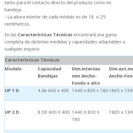
tanto para el contacto directo del producto como en
bandeja.
- La altura interior de cada módulo es de 18 o 25
centímetros.
En las
Características
Técnicas
encontrará una gama
completa de distintas medidas y capacidades adaptables a
cualquier espacio.
Características Técnicas
Modelo
Capacidad
Dim.internas
Dim.ext.m
Bandejas
mm Ancho-
Ancho-Fon
Fondo x alto
UP 1 D
4 de 600 x 400
1440 x 830 x 180
1865 x 130
UP 2 D
8 DE 600 X 400
1440 X 830 X
1865 x 130
180