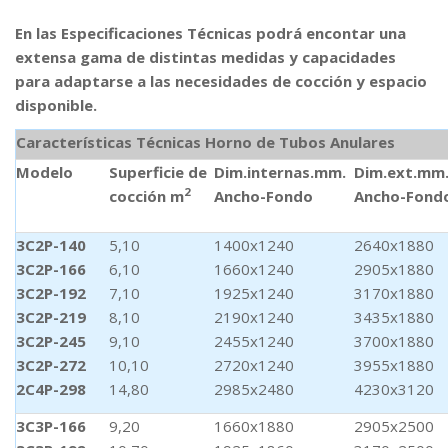
En las Especificaciones Técnicas
podrá encontar una
extensa gama de distintas medidas y capacidades
para adaptarse a las necesidades de cocción y espacio
disponible.
Características Técnicas Horno de Tubos Anulares
Modelo
Superficie de
Dim.internas.mm.
Dim.ext.mm
2
cocción m
Ancho-Fondo
Ancho-Fond
3C2P-140
5,10
1400x1240
2640x1880
3C2P-166
6,10
1660x1240
2905x1880
3C2P-192
7,10
1925x1240
3170x1880
3C2P-219
8,10
2190x1240
3435x1880
3C2P-245
9,10
2455x1240
3700x1880
3C2P-272
10,10
2720x1240
3955x1880
2C4P-298
14,80
2985x2480
4230x3120
3C3P-166
9,20
1660x1880
2905x2500