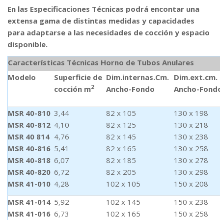
En las Especificaciones Técnicas
podrá encontar una
extensa gama de distintas medidas y capacidades
para adaptarse a las necesidades de cocción y espacio
disponible.
Características Técnicas Horno de Tubos Anulares
Modelo
Superficie de
Dim.internas.Cm.
Dim.ext.cm.
2
cocción m
Ancho-Fondo
Ancho-Fond
MSR 40-810
3,44
82 x 105
130 x 198
MSR 40-812
4,10
82 x 125
130 x 218
MSR 40 814
4,76
82 x 145
130 x 238
MSR 40-816
5,41
82 x 165
130 x 258
MSR 40-818
6,07
82 x 185
130 x 278
MSR 40-820
6,72
82 x 205
130 x 298
MSR 41-010
4,28
102 x 105
150 x 208
MSR 41-014
5,92
102 x 145
150 x 238
MSR 41-016
6,73
102 x 165
150 x 258