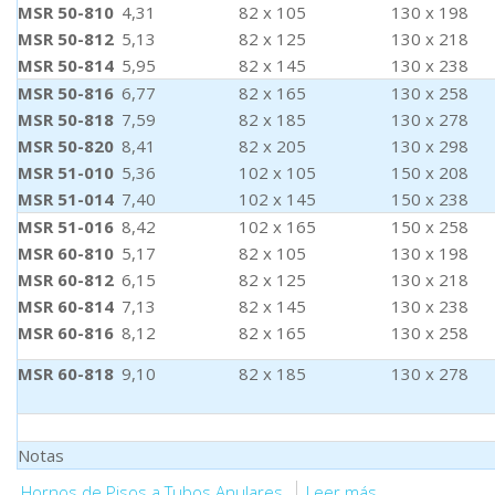
MSR 50-810
4,31
82 x 105
130 x 198
MSR 50-812
5,13
82 x 125
130 x 218
MSR 50-814
5,95
82 x 145
130 x 238
MSR 50-816
6,77
82 x 165
130 x 258
MSR 50-818
7,59
82 x 185
130 x 278
MSR 50-820
8,41
82 x 205
130 x 298
MSR 51-010
5,36
102 x 105
150 x 208
MSR 51-014
7,40
102 x 145
150 x 238
MSR 51-016
8,42
102 x 165
150 x 258
MSR 60-810
5,17
82 x 105
130 x 198
MSR 60-812
6,15
82 x 125
130 x 218
MSR 60-814
7,13
82 x 145
130 x 238
MSR 60-816
8,12
82 x 165
130 x 258
MSR 60-818
9,10
82 x 185
130 x 278
Notas
Hornos de Pisos a Tubos Anulares
Leer más...