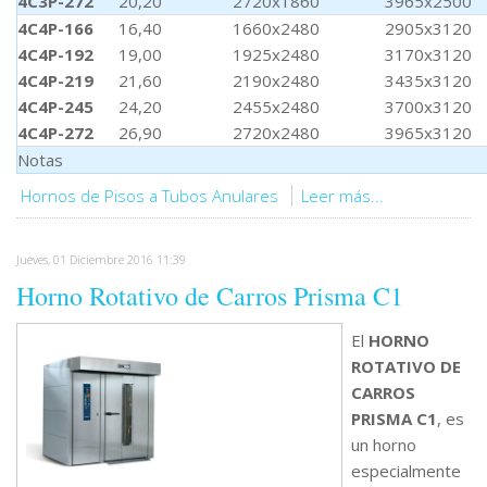
4C3P-272
20,20
2720x1860
3965x2500
4
C4P-166
16,40
1660x2480
2905x3120
4C4P-192
19,00
1925x2480
3170x3120
4C4P-219
21,60
2190x2480
3435x3120
4C4P-245
24,20
2455x2480
3700x3120
4C4P-272
26,90
2720x2480
3965x3120
Notas
Hornos de Pisos a Tubos Anulares
Leer más...
Jueves, 01 Diciembre 2016 11:39
Horno Rotativo de Carros Prisma C1
El
HORNO
ROTATIVO
DE
CARROS
PRISMA C1
, es
un horno
especialmente