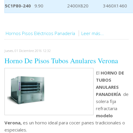
5C1P80-240
9.90
2400X820
3460X1460
Hornos Pisos Eléctricos Panadería
Leer más...
Jueves, 01 Diciembre 2016 12:32
Horno De Pisos Tubos Anulares Verona
El
HORNO DE
TUBOS
ANULARES
PANADERÍA
de
solera fija
refractaria
modelo
Verona,
es un horno ideal para cocer panes tradicionales o
especiales.