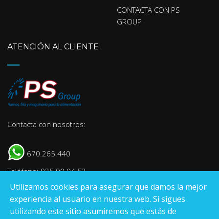
CONTACTA CON PS
GROUP
ATENCIÓN AL CLIENTE
Contacta con nosotros:
670.265.440
Teléfono: 935 90 04 53
Utilizamos cookies para asegurar que damos la mejor
E-mail:
info@psgroup.es
experiencia al usuario en nuestra web. Si sigues
utilizando este sitio asumiremos que estás de