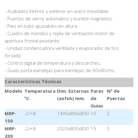
- Acabados Interior y exterior en acero Inoxidable.
- Puertas de cierre automatico y burlete magnetico.
- Pies en tubo ajustables en altura.
- Cuadro de mandos y rejilla de ventilación motor de
apertura frontal pivotante.
- Unidad condensadora ventilada y evaporador de tiro
forzado.
- Control digital de temperatura y descarches.
- Guias porta-bandejas para bandejas de 60x40cms.
Características Técnicas
Modelo
Temperatura
Dim. Externas
Pares
Nº de
ºC.
(axfxh) mm.
de
Puertas
Guias
MRP-
-2/+8
1495x800x850
10
2
150
MRP-
-2/+8
2020x800x850
15
3
200