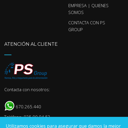
EMPRESA | QUIENES
SOMOS
CONTACTA CON PS
GROUP
ATENCIÓN AL CLIENTE
Contacta con nosotros:
670.265.440
Teléfono: 935 90 04 53
Utilizamos cookies para asegurar que damos la mejor
E-mail:
info@psgroup.es