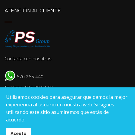
ATENCIÓN AL CLIENTE
Contacta con nosotros:
670.265.440
Teléfono: 935 90 04 53
Utilizamos cookies para asegurar que damos la mejor
E-mail:
info@psgroup.es
experiencia al usuario en nuestra web. Si sigues
utilizando este sitio asumiremos que estás de
acuerdo.
Pantrade Servinpa Group
S.L
.
Acepto