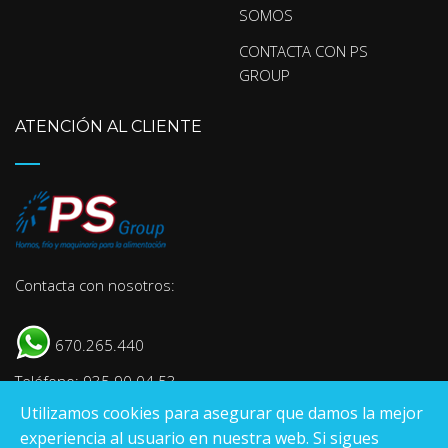
SOMOS
CONTACTA CON PS
GROUP
ATENCIÓN AL CLIENTE
Contacta con nosotros:
670.265.440
Teléfono: 935 90 04 53
Utilizamos cookies para asegurar que damos la mejor
E-mail:
info@psgroup.es
experiencia al usuario en nuestra web. Si sigues