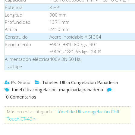
Potencia
3 HP
Longitud
900 mm
Profundidad
1371 mm
Altura
2410 mm
Construido
Acero Inoxidable AISI 304
Rendimiento
+90ºC +3ºC 80 kgs. 90º
+90ºC -18ºC 65 kgs. 240º
Alimentación eléctrica
400V 3N 50 Hz.
- voltage
Ps Group
Túneles Ultra Congelación Panadería
tunel ultracongelacion
maquinaria panaderia
0 Comentarios
Más en esta categoría
Túnel de Ultracongelación Chill
Touch CT-40 »