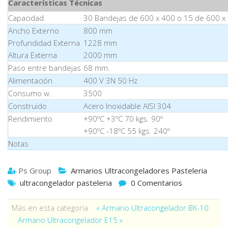
Características Técnicas
Capacidad
30 Bandejas de 600 x 400 o 15 de 600 
Ancho Externo
800 mm
Profundidad Externa
1228 mm
Altura Externa
2000 mm
Paso entre bandejas
68 mm.
Alimentación
400 V 3N 50 Hz
Consumo w.
3500
Construido
Acero Inoxidable AISI 304
Rendimiento
+90ºC +3ºC 70 kgs. 90º
+90ºC -18ºC 55 kgs. 240º
Notas
Ps Group
Armarios Ultracongeladores Pasteleria
ultracongelador pasteleria
0 Comentarios
Más en esta categoría
« Armario Ultracongelador BK-10
Armario Ultracongelador E15 »