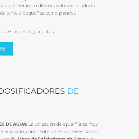
sado el elemento diferenciador del producto
nada tanto a pequeñas como grandes
tros Grandes Argumentos.
AN
 DOSIFICADORES
DE
ES DE AGUA:
La utilización de agua fría es muy
 amasado, consciente de estas necesidades
a amplia
Línea de Enfriadores de Agua
para