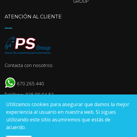
GROUP
ATENCIÓN AL CLIENTE
Contacta con nosotros:
670.265.440
Teléfono: 935 90 04 53
Utilizamos cookies para asegurar que damos la mejor
E-mail:
info@psgroup.es
experiencia al usuario en nuestra web. Si sigues
utilizando este sitio asumiremos que estás de
acuerdo.
Pantrade Servinpa Group
S.L
.