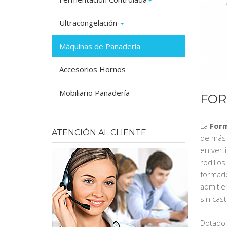
Ultracongelación
Máquinas de Panadería
Accesorios Hornos
Mobiliario Panadería
FOR
La
Form
ATENCIÓN AL CLIENTE
de más 
en verti
rodillo
formado
admitie
sin cast
Dotado 