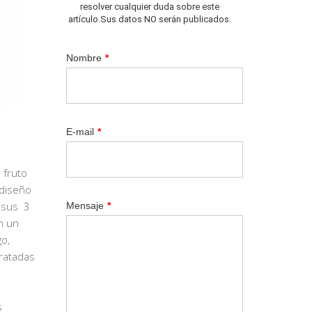
resolver cualquier duda sobre este
artículo.Sus datos NO serán publicados.
Nombre
*
E-mail
*
 fruto
 diseño
e sus 3
Mensaje
*
n un
o,
ratadas
s