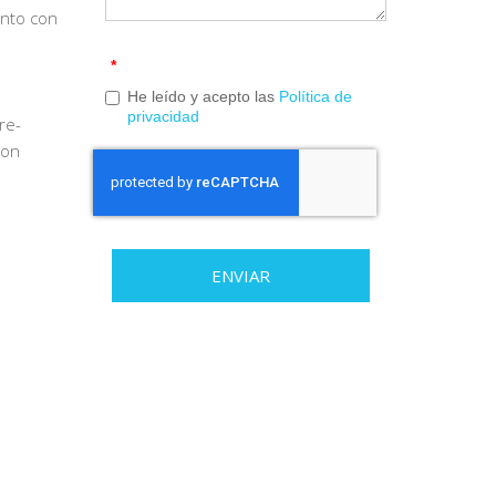
unto con
*
He leído y acepto las
Política de
privacidad
re-
con
ENVIAR