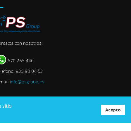
ontacta con nosotros:
670.265.440
eléfono: 935 90 04 53
mail:
info@psgroup.es
 sitio
Acepto