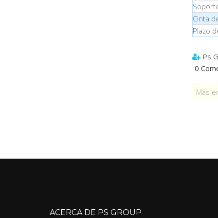
Soport
Cint
Plazo d
Ps G
0 Come
Más en
ACERCA DE PS GROUP