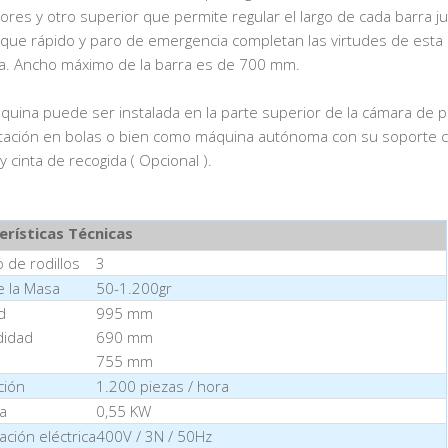
ores y otro superior que permite regular el largo de cada barra j
nque rápido y paro de emergencia completan las virtudes de esta
. Ancho máximo de la barra es de 700 mm.
quina puede ser instalada en la parte superior de la cámara de p
ación en bolas o bien como máquina autónoma con su soporte 
 cinta de recogida ( Opcional ).
erísticas Técnicas
de rodillos
3
 la Masa
50-1.200gr
d
995 mm
didad
690 mm
755 mm
ción
1.200 piezas / hora
a
0,55 KW
ación eléctrica
400V / 3N / 50Hz