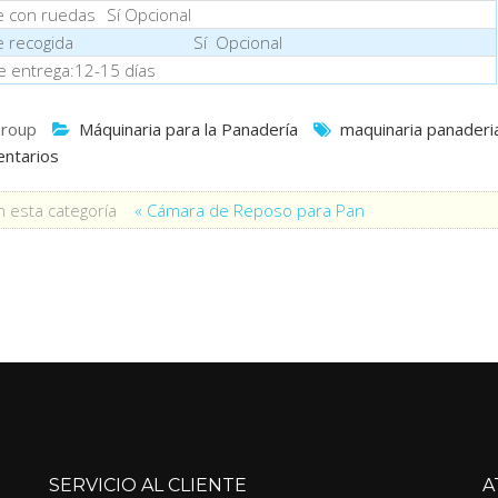
e con ruedas
Sí Opcional
a de recogida Sí Opcional
e entrega:12-15 días
roup
Máquinaria para la Panadería
maquinaria panaderi
ntarios
 esta categoría
« Cámara de Reposo para Pan
SERVICIO AL CLIENTE
A