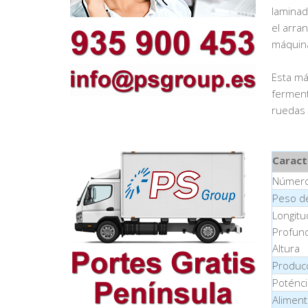
laminad
el arra
máquina
Esta má
ferment
ruedas y
Caract
Número 
Peso de
Longitu
Profun
Altura
Produc
Poténci
Aliment